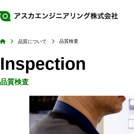
品質検査
品質について
About
Techn
Qualit
Recrui
Inspection
私たちについ
技術・設備紹
品質について
採用情報
品質検査
社長挨拶
制御盤製作技術
当社の品質
募集要項
沿革
人を知る
年間カレンダー