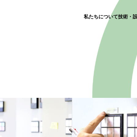
私たちについて
技術・
 us
ology
y
t
て
介
経営理念
納入までの流れ
会社を知る
品質検査
関連会社
エントリー