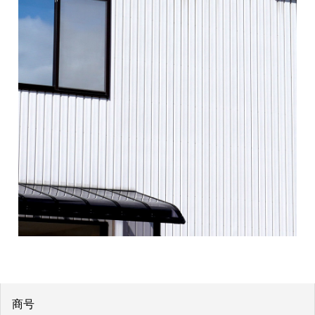
沿革
人を知る
関連会社
エントリー
アクセス
年間カレンダー
商号