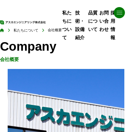
私た
技
品質
お問
採
ちに
術・
につ
い合
用
つい
設備
いて
わせ
情
会社概要
私たちについて
て
紹介
報
Company
会社概要
About us
Technology
Quality
Recruit
私たちについて
技術・設備紹介
品質について
採用情報
社長挨拶
制御盤製作技術
当社の品質
募集要項
経営理念
納入までの流れ
品質検査
会社を知る
会社概要
納入実績
仕事を知る