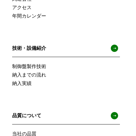
サ
アクセス
イ
年間カレンダー
ト
マ
技術・設備紹介
ッ
制御盤製作技術
プ
納入までの流れ
納入実績
品質について
当社の品質