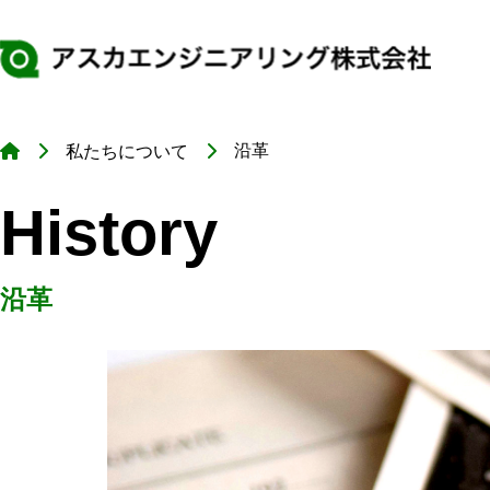
沿革
私たちについて
About
Techn
Qualit
Recrui
History
私たちについ
技術・設備紹
品質について
採用情報
沿革
社長挨拶
制御盤製作技術
当社の品質
募集要項
沿革
人を知る
年間カレンダー