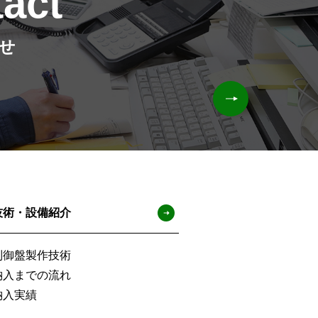
act
せ
技術・設備紹介
制御盤製作技術
納入までの流れ
納入実績