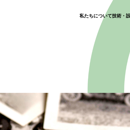
私たちについて
技術・
 us
ology
y
t
て
介
経営理念
納入までの流れ
会社を知る
品質検査
関連会社
エントリー